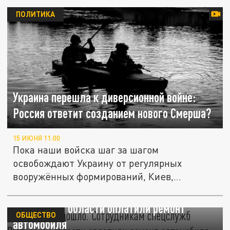
ПОЛИТИКА
Украина перешла к диверсионной войне:
Россия ответит созданием нового Смерша?
15 ИЮНЯ 11:00
Пока наши войска шаг за шагом
освобождают Украину от регулярных
вооружённых формирований, Киев,
понимая...
До суда не дошло. Сотрудникам спецслужб
Ростовской области оплатили ремонт
ОБЩЕСТВО
автомобиля