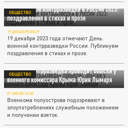
День военной контрразведки в России 2023:
ОБЩЕСТВО
поздравления в стихах и прозе
19 ДЕКАБРЯ 08:29
19 декабря 2023 года отмечают День
военной контрразведки России. Публикуем
поздравления в стихах и прозе.
Военная контрразведка проводит обыски у
ОБЩЕСТВО
военного комиссара Крыма Юрия Лымаря
07 ИЮЛЯ 14:50
Военкома полуострова подозревают в
злоупотреблениях служебным положением
и получении взяток.