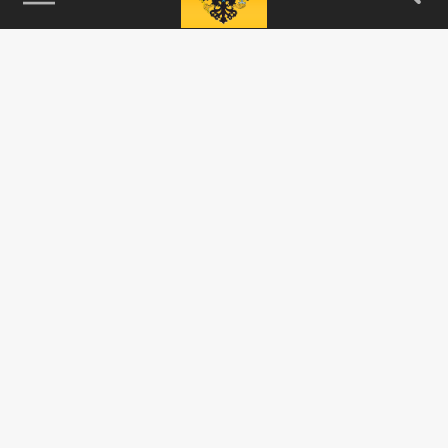
115093, г. Москва, переулок Партийный,
д.1, к.57, стр.3, эт.1, пом.I, ком.45