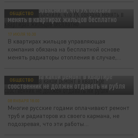
В Госдуме объяснили, что УК обязана
ОБЩЕСТВО
менять в квартирах жильцов бесплатно
17 ИЮЛЯ 10:30
В квартирах жильцов управляющая
компания обязана на бесплатной основе
менять радиаторы отопления в случае,...
Минстрой: за какой ремонт в квартире
ОБЩЕСТВО
собственник не должен отдавать ни рубля
08 ЯНВАРЯ 18:00
Многие русские годами оплачивают ремонт
труб и радиаторов из своего кармана, не
подозревая, что эти работы...