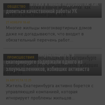
Скрытые платежи и явные недоработки: как
ОБЩЕСТВО
добиться качественной работы УК
27 НОЯБРЯ 18:40
Многие жильцы многоквартирных домов
даже не догадываются, что входит в
обязательный перечень работ
управляющей...
Цена работы коммунальщиков. В
ПРОИСШЕСТВИЯ
Екатеринбурге задержали одного из
злоумышленников, избивших активиста
26 АВГУСТА 12:25
Житель Екатеринбурга активно борется с
управляющей компанией, которая
игнорирует проблемы жильцов...