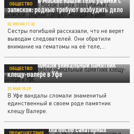
В квартире в Москве нашли тело уфимки с
ОБЩЕСТВО
запиской: родные требуют возбудить дело
02 ИЮНЯ 11:32
Сестры погибшей рассказали, что не верят
выводам следователей. Они обратили
внимание на гематомы на её теле,...
Вандалы сломали уникальный памятник
ОБЩЕСТВО
клещу-Валере в Уфе
25 МАЯ 10:29
В Уфе вандалы сломали знаменитый
единственный в своем роде памятник
клещу Валере.
Многодетная мать из Уфы потеряла
сознание и умерла после санаторных
ПРОИСШЕСТВИЯ