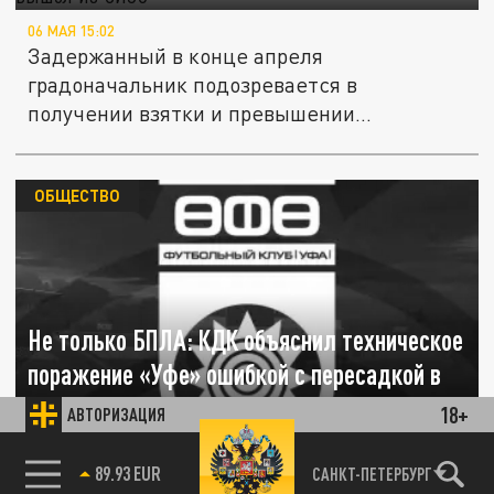
06 МАЯ 15:02
Задержанный в конце апреля
градоначальник подозревается в
получении взятки и превышении
полномочий
ОБЩЕСТВО
Не только БПЛА: КДК объяснил техническое
поражение «Уфе» ошибкой с пересадкой в
47 минут
18+
АВТОРИЗАЦИЯ
06 МАЯ 04:23
85.64 BRENT
САНКТ-ПЕТЕРБУРГ
Контрольно-дисциплинарный комитет РФС