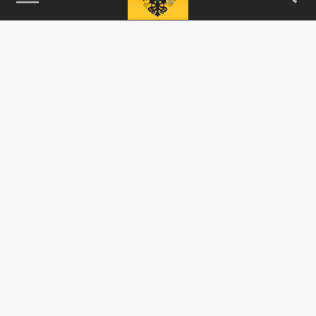
115093, г. Москва, переулок Партийный,
д.1, к.57, стр.3, эт.1, пом.I, ком.45