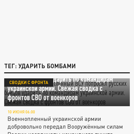
ТЕГ: УДАРИТЬ БОМБАМИ
Не промахнитесь. Пленный ВСУ попросил
русских бойцов ударить по командирам
СВОДКИ С ФРОНТА
украинской армии. Свежая сводка с
фронтов СВО от военкоров
10 ИЮНЯ 06:00
Военнопленный украинской армии
добровольно передал Вооружённым силам