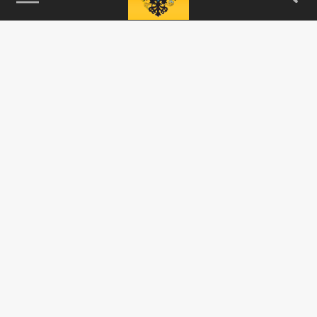
115093, г. Москва, переулок Партийный,
д.1, к.57, стр.3, эт.1, пом.I, ком.45