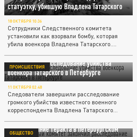
статуэтку, убившую Владлена Татарского
18 ОКТЯБРЯ 10:36
Сотрудники Следственного комитета
установили как взорвали бомбу, которая
убила военкора Владлена Татарского....
СК завершил расследование убийства
ПРОИСШЕСТВИЯ
военкора Татарского в Петербурге
11 ОКТЯБРЯ 02:48
Следователи завершили расследование
громкого убийства известного военного
корреспондента Владлена Татарского...
Следственный комитет закончил
расследование теракта в петербургском
ОБЩЕСТВО