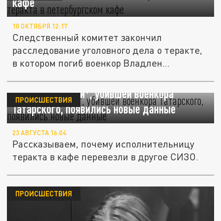
кафе
10 ОКТЯБРЯ 12:17
Следственный комитет закончил
расследование уголовного дела о теракте,
в котором погиб военкор Владлен...
В деле Треповой*, убившей военкора
ПРОИСШЕСТВИЯ
Татарского, появились новые данные
23 АВГУСТА 16:04
Рассказываем, почему исполнительницу
теракта в кафе перевезли в другое СИЗО.
ПРОИСШЕСТВИЯ