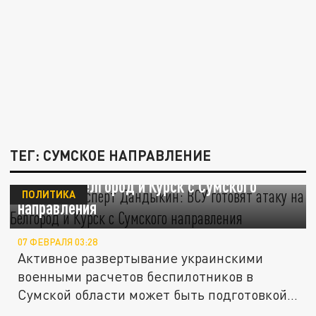
ТЕГ: СУМСКОЕ НАПРАВЛЕНИЕ
Военный эксперт Дандыкин: ВСУ готовят
атаку на Белгород и Курск с Сумского
ПОЛИТИКА
направления
07 ФЕВРАЛЯ 03:28
Активное развертывание украинскими
военными расчетов беспилотников в
Сумской области может быть подготовкой
к...