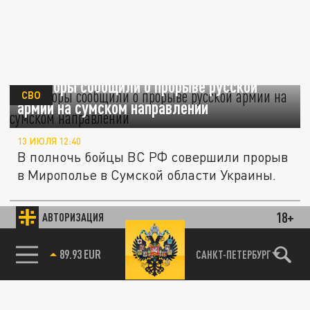
Военкоры сообщили о прорыве русской
СВО
армии на сумском направлении
13 ИЮЛЯ 12:40
В полночь бойцы ВС РФ совершили прорыв
в Мирополье в Сумской области Украины.
На сумское направление перебросили
18+
АВТОРИЗАЦИЯ
ПОЛИТИКА
заградотряд ВСУ "Волки да Винчи"*
85.64 BRENT
САНКТ-ПЕТЕРБУРГ
10 ИЮЛЯ 18:04
На Сумское направление переброшен
известный элитный отряд: бои