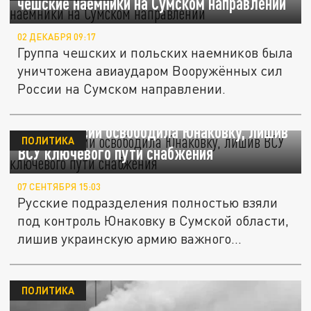
чешские наемники на Сумском направлении
02 ДЕКАБРЯ 09:17
Группа чешских и польских наемников была
уничтожена авиаударом Вооружённых сил
России на Сумском направлении.
Армия России освободила Юнаковку, лишив
ПОЛИТИКА
ВСУ ключевого пути снабжения
07 СЕНТЯБРЯ 15:03
Русские подразделения полностью взяли
под контроль Юнаковку в Сумской области,
лишив украинскую армию важного...
ПОЛИТИКА