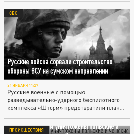
СВО
Русские войска сорвали строительство
обороны ВСУ на сумском направлении
21 ЯНВАРЯ 11:27
Русские военные с помощью
разведывательно-ударного беспилотного
комплекса «Шторм» предотвратили планы
ВСУ по...
РИА: авиаударом уничтожены польские и
ПРОИСШЕСТВИЯ