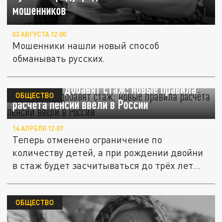
мошенников
03 АВГУСТА 12:00
Мошенники нашли новый способ
обманывать русских.
Родителям добавят стаж: новые правила
ОБЩЕСТВО
расчёта пенсии ввели в России
14 АПРЕЛЯ 12:07
Теперь отменено ограничение по
количеству детей, а при рождении двойни
в стаж будет засчитываться до трёх лет...
ОБЩЕСТВО