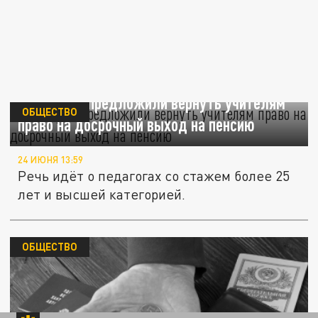
В Госдуме предложили вернуть учителям
ОБЩЕСТВО
право на досрочный выход на пенсию
24 ИЮНЯ 13:59
Речь идёт о педагогах со стажем более 25
лет и высшей категорией.
ОБЩЕСТВО