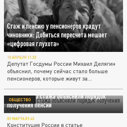
Стаж и пенсию у пенсионеров крадут
чиновники: Добиться пересчета мешает
«цифровая глухота»
10 АПРЕЛЯ 11:33
Депутат Госдумы России Михаил Делягин
объяснил, почему сейчас стало больше
пенсионеров, которые живут за...
Русским без стажа объяснили порядок
ОБЩЕСТВО
получения пенсии
03 МАРТА 01:43
Конституция России в статье