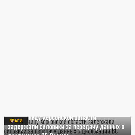
Жительницу Херсонской области
ВРАГИ
задержали силовики за передачу данных о