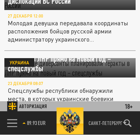
дислокации ВС России
27 ДЕКАБРЯ 12:00
Молодая девушка передавала координаты
расположения бойцов русской армии
администратору украинского...
Украинские диверсанты планировали
теракты в ЛНР прямо на Новый год –
УКРАИНА
спецслужбы
23 ДЕКАБРЯ 08:07
Спецслужбы республики обнаружили
места, в которых украинские боевики
18+
хранили взрывчатку для диверсий и...
АВТОРИЗАЦИЯ
85.64 BRENT
САНКТ-ПЕТЕРБУРГ
ФСБ задержала мужчину за подготовку
ПРОИСШЕСТВИЯ
теракта в Екатеринбурге — видео