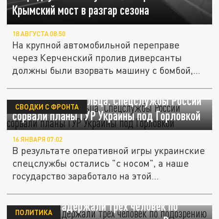
Крымский мост в разгар сезона
18 АВГУСТА 08:50
На крупной автомобильной переправе
через Керченский пролив диверсанты
должны были взорвать машину с бомбой,...
Обвели вокруг пальца. Спецслужбы России
СВОДКИ С ФРОНТА
сорвали планы ГУР Украины под Горловкой
16 ЯНВАРЯ 07:02
В результате оперативной игры украинские
спецслужбы остались "с носом", а наше
государство заработало на этой...
В Польше задержали трех человек по
ПОЛИТИКА