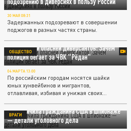
подозрению в диверсиях в пользу России
30 МАЯ 08:31
Задержанных подозревают в совершении
поджогов в разных частях страны.
Анимешники опасней диверсантов: Зачем
ОБЩЕСТВО
полиция бегает за ЧВК "Рёдан"
04 МАРТА 13:00
По российским городам носятся шайки
юных хунвейбинов и мигрантов,
отлавливая, избивая и унижая своих...
ФСБ уличила гражданина США в шпионаже
ВРАГИ
— детали уголовного дела