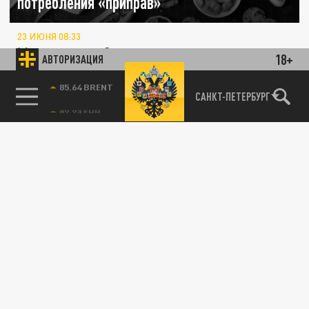
потребления «приправ»
23 ИЮНЯ 08:33
Минздрав сообщил о чрезмерном
18+
АВТОРИЗАЦИЯ
потреблении соли и сахара среди жителей
России. Оказалось, что в рационе
85.64 BRENT
САНКТ-ПЕТЕРБУРГ
граждан...
ТЕХНОЛОГИИ
Американские ученые объяснили, почему
нас иногда тянет на солёненькое
24 ДЕКАБРЯ 10:08