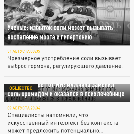
Ученые: избыток соли может вызывать
воспаление мозга и гипертонию
31 АВГУСТА 00:35
Чрезмерное употребление соли вызывает
выброс гормона, регулирующего давление.
Опасный совет от ИИ: мужчина заменил
ОБЩЕСТВО
соль бромидом и оказался в психлечебнице
09 АВГУСТА 20:34
Специалисты напомнили, что
искусственный интеллект без контекста
может предложить потенциально