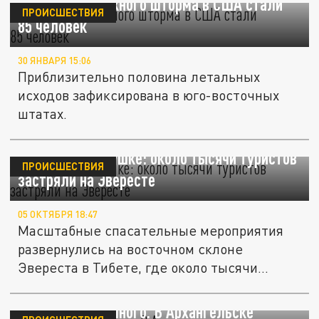
Жертвами снежного шторма в США стали
ПРОИСШЕСТВИЯ
85 человек
30 ЯНВАРЯ 15:06
Приблизительно половина летальных
исходов зафиксирована в юго-восточных
штатах.
В снежной ловушке: около тысячи туристов
ПРОИСШЕСТВИЯ
застряли на Эвересте
05 ОКТЯБРЯ 18:47
Масштабные спасательные мероприятия
развернулись на восточном склоне
Эвереста в Тибете, где около тысячи...
Работы будет много. В Архангельске