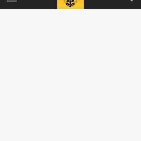
115093, г. Москва, переулок Партийный,
д.1, к.57, стр.3, эт.1, пом.I, ком.45