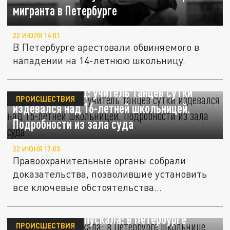
мигранта в Петербурге
22 ИЮЛЯ 14:01
В Петербурге арестовали обвиняемого в
нападении на 14-летнюю школьницу.
Прут, нож и ЛСД: учитель танцев сутки
ПРОИСШЕСТВИЯ
издевался над 16-летней школьницей.
Подробности из зала суда
22 ИЮНЯ 17:03
Правоохранительные органы собрали
доказательства, позволившие установить
все ключевые обстоятельства...
"Рамка" не пропускала: в Петербурге
ПРОИСШЕСТВИЯ