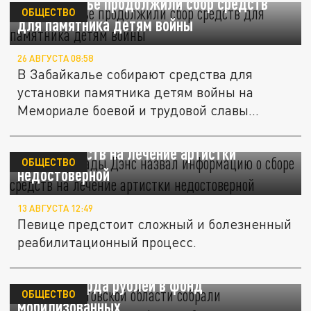
В Забайкалье продолжили сбор средств
ОБЩЕСТВО
для памятника детям войны
26 АВГУСТА 08:58
В Забайкалье собирают средства для
установки памятника детям войны на
Мемориале боевой и трудовой славы...
Директор Лады Дэнс назвал информацию о
сборе средств на лечение артистки
ОБЩЕСТВО
недостоверной
13 АВГУСТА 12:49
Певице предстоит сложный и болезненный
реабилитационный процесс.
Жители Ростовской области собрали
полмиллиарда рублей в фонд
ОБЩЕСТВО
мобилизованных