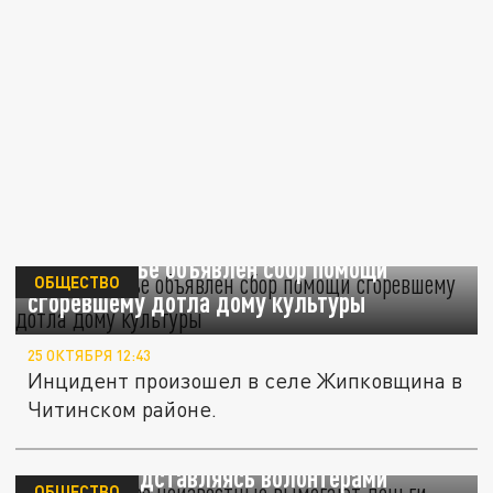
В Забайкалье объявлен сбор помощи
ОБЩЕСТВО
сгоревшему дотла дому культуры
25 ОКТЯБРЯ 12:43
Инцидент произошел в селе Жипковщина в
Читинском районе.
В Краснодаре неизвестные вымогают
деньги, представляясь волонтёрами
ОБЩЕСТВО