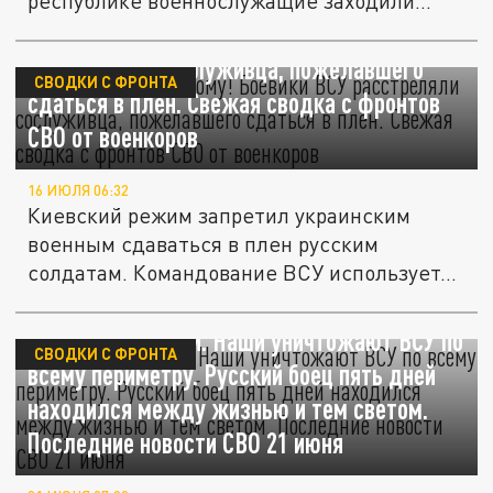
республике военнослужащие заходили...
Не доставайся никому! Боевики ВСУ
расстреляли сослуживца, пожелавшего
СВОДКИ С ФРОНТА
сдаться в плен. Свежая сводка с фронтов
СВО от военкоров
16 ИЮЛЯ 06:32
Киевский режим запретил украинским
военным сдаваться в плен русским
солдатам. Командование ВСУ использует...
Зажатые в клещи. Наши уничтожают ВСУ по
СВОДКИ С ФРОНТА
всему периметру. Русский боец пять дней
находился между жизнью и тем светом.
Последние новости СВО 21 июня