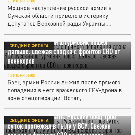
21 ИЮНЯ 07:00
Мощное наступление русской армии в
Сумской области привело в истерику
депутатов Верховной рады Украины.
Сумы...
Стойкий солдат. После прямого попадания
дрона ВСУ русский штурмовик пошёл
СВОДКИ С ФРОНТА
дальше. Свежая сводка с фронтов СВО от
военкоров
10 ИЮНЯ 06:00
Боец армии России выжил после прямого
попадания в него вражеского FPV-дрона в
зоне спецоперации. Встал,...
Научился не дышать. Русский боец трое
СВОДКИ С ФРОНТА
суток пролежал в тылу у ВСУ. Свежая