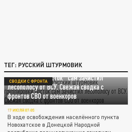
ТЕГ: РУССКИЙ ШТУРМОВИК
Один в поле воин. Русский штурмовик
группировки "Восток" сам зачистил
СВОДКИ С ФРОНТА
лесополосу от ВСУ. Свежая сводка с
фронтов СВО от военкоров
17 ИЮЛЯ 07:05
В ходе освобождения населённого пункта
Новохатское в Донецкой Народной