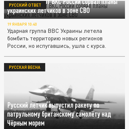
Отважный пилот ВКС России сорвал планы
РУССКИЙ ОТВЕТ
украинских лётчиков в зоне СВО
19 ЯНВАРЯ 10:40
Ударная группа ВВС Украины летела
бомбить территорию новых регионов
России, но испугавшись, ушла с курса.
РУССКАЯ ВЕСНА
Русский летчик выпустил ракету по
патрульному британскому самолёту над
Чёрным морем