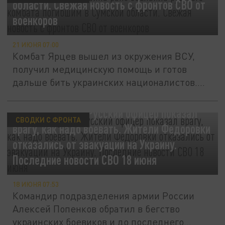
области. Свежая новость с фронтов СВО от
военкоров
21 ИЮНЯ 07:00
Комбат Ярцев вышел из окружения ВСУ,
получил медицинскую помощь и готов
дальше бить украинских националистов....
Сильные духом. Русский офицер показал
СВОДКИ С ФРОНТА
врагу, как надо воевать. Жители Федоровки
отказались от эвакуации на Украину.
Последние новости СВО 18 июня
18 ИЮНЯ 07:53
Командир подразделения армии России
Алексей Попенков обратил в бегство
украинских боевиков и до последнего...