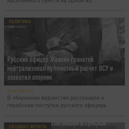
населённого пункта на одном из...
ПОЛИТИКА
Русский офицер Жвакин гранатой
нейтрализовал пулеметный расчет ВСУ и
захватил опорник
01 ИЮЛЯ 11:06
В оборонном ведомстве рассказали о
геройском поступке русского офицера.
Не дождётесь! Украина рано объявила
русского комбата погибшим в Сумской
СВОДКИ С ФРОНТА