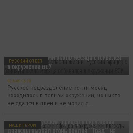
28 дней, которые спасли жизнь. Русский
офицер с бойцами около месяца отбивался
РУССКИЙ ОТВЕТ
в окружении ВСУ
02 МАЯ 06:00
Русское подразделение почти месяц
находилось в полном окружении, но никто
не сдался в плен и не молил о...
Настоящий русский офицер в окружении
НАШИ ГЕРОИ
дважды вызвал огонь орудия "Град" на