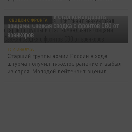
Заменил командира. Лейтенант эвакуировал
старшего группы и стал командовать
СВОДКИ С ФРОНТА
бойцами. Свежая сводка с фронтов СВО от
военкоров
16 ИЮНЯ 07:20
Старший группы армии России в ходе
штурма получил тяжёлое ранение и выбыл
из строя. Молодой лейтенант оценил...