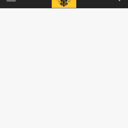
115093, г. Москва, переулок Партийный,
д.1, к.57, стр.3, эт.1, пом.I, ком.45