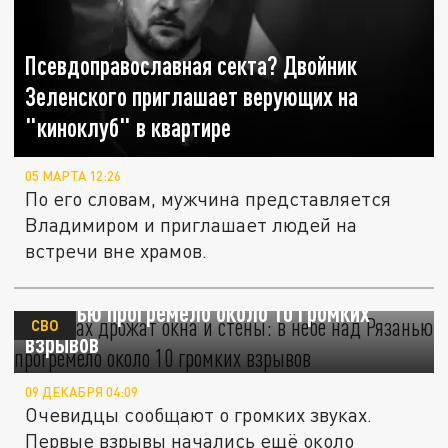
Псевдоправославная секта? Двойник
Зеленского приглашает верующих на
"киноклуб" в квартире
05 МАРТА 12:26
По его словам, мужчина представляется
Владимиром и приглашает людей на
встречи вне храмов.
В домах дрожат окна и стены: в небе над
Рязанью прогремело около 10 громких
СВО
взрывов
09 ДЕКАБРЯ 04:09
Очевидцы сообщают о громких звуках.
Первые взрывы начались ещё около