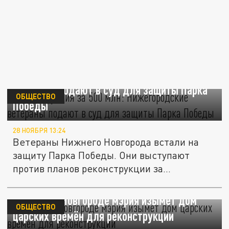
Реконструкция за 500 млн: Нижегородские
ветераны подают в суд для защиты Парка
ОБЩЕСТВО
Победы
28 НОЯБРЯ 13:24
Ветераны Нижнего Новгорода встали на
защиту Парка Победы. Они выступают
против планов реконструкции за...
В Нижнем Новгороде мэрия изымет дом
ОБЩЕСТВО
царских времён для реконструкции