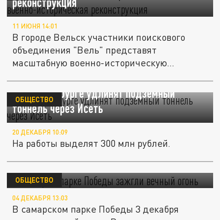
реконструкция
11 ИЮНЯ 14:01
В городе Вельск участники поискового
объединения "Вель" представят
масштабную военно-историческую...
В Екатеринбурге удлинят подземный
ОБЩЕСТВО
тоннель через Исеть
20 ДЕКАБРЯ 10:09
На работы выделят 300 млн рублей.
В Самаре в парке Победы зажгли вечный
огонь
ОБЩЕСТВО
04 ДЕКАБРЯ 13:03
В самарском парке Победы 3 декабря