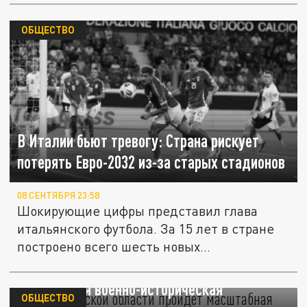
ОБЩЕСТВО
В Италии бьют тревогу: Страна рискует
потерять Евро-2032 из-за старых стадионов
08 СЕНТЯБРЯ 23:58
Шокирующие цифры представил глава
итальянского футбола. За 15 лет в стране
построено всего шесть новых...
В Архангельской области пройдет
масштабная военно-историческая
ОБЩЕСТВО