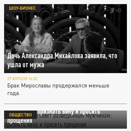
ШОУ-БИЗНЕС
Дочь Александра Михайлова заявила, что
ушла от мужа
27 АПРЕЛЯ 14:02
Брак Мирославы продержался меньше
года.
Лебедев дал совет разведённым
мужчинам: признать вину и просить
ОБЩЕСТВО
прощения