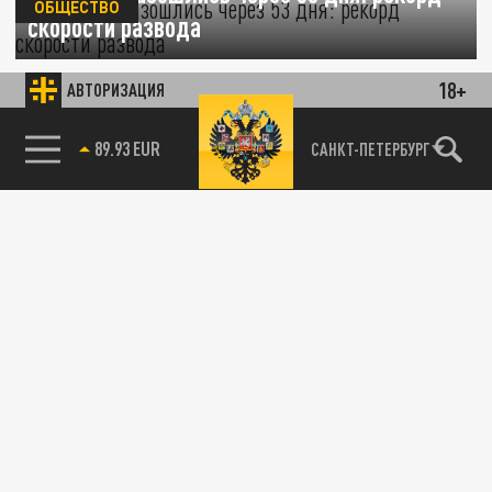
ОБЩЕСТВО
скорости развода
26 МАРТА 20:35
18+
АВТОРИЗАЦИЯ
Еще быстрее развестись в России вряд ли
возможно.
85.64 BRENT
САНКТ-ПЕТЕРБУРГ
ОБЩЕСТВО
Брак на три минуты: невеста подала на
развод сразу после свадьбы
25 МАРТА 12:53