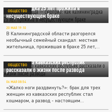
Вместо развода — сюрприз: как
калининградка 25 лет прожила в
ОБЩЕСТВО
несуществующем браке
20 МАЯ 19:10
В Калининградской области разгорелся
необычный семейный скандал: местная
жительница, прожившая в браке 25 лет,...
Женщины из кавказских республик
ОБЩЕСТВО
рассказали о жизни после развода
06 МАЯ 08:54
«Жалко ноги раздвинуть?»: брак для трех
женщин из кавказских республик стал
кошмаром, а развод - настоящим...