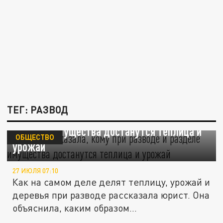
ТЕГ: РАЗВОД
Юрист рассказала, кому при разводе и
разделе имущества достанутся теплица и
ОБЩЕСТВО
урожай
27 ИЮЛЯ 07:10
Как на самом деле делят теплицу, урожай и
деревья при разводе рассказала юрист. Она
объяснила, каким образом...