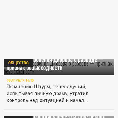
Штурм: откровения Диброва о разводе —
ОБЩЕСТВО
признак безысходности
08 АПРЕЛЯ 14:15
По мнению Штурм, телеведущий,
испытывая личную драму, утратил
контроль над ситуацией и начал
делиться...
Тюменцы разошлись через 53 дня: рекорд