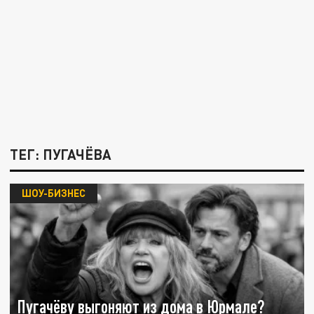
ТЕГ: ПУГАЧЁВА
ШОУ-БИЗНЕС
Пугачёву выгоняют из дома в Юрмале?