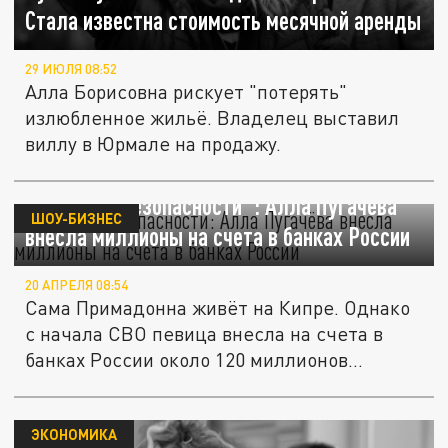
Стала известна стоимость месячной аренды
29 ИЮЛЯ 08:52
Алла Борисовна рискует "потерять"
излюбленное жильё. Владелец выставил
виллу в Юрмале на продажу.
"Подушка безопасности": Алла Пугачёва
ШОУ-БИЗНЕС
внесла миллионы на счета в банках России
20 АПРЕЛЯ 08:54
Сама Примадонна живёт на Кипре. Однако
с начала СВО певица внесла на счета в
банках России около 120 миллионов...
ЭКОНОМИКА