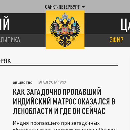
САНКТ-ПЕТЕРБУРГ
ИЙ
Ц
АЛИТИКА
ЭФИР
ОРЯК
28 АВГУСТА 18:33
ОБЩЕСТВО
КАК ЗАГАДОЧНО ПРОПАВШИЙ
ИНДИЙСКИЙ МАТРОС ОКАЗАЛСЯ В
ЛЕНОБЛАСТИ И ГДЕ ОН СЕЙЧАС
Индия пропавшего при загадочных
обстоятельствах матроса по имени Викрам