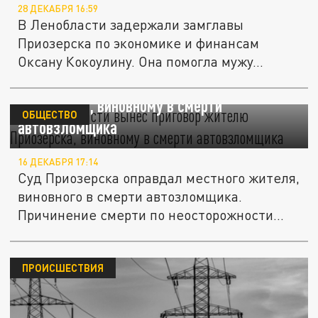
28 ДЕКАБРЯ 16:59
В Ленобласти задержали замглавы
Приозерска по экономике и финансам
Оксану Кокоулину. Она помогла мужу...
Суд Ленобласти вынес приговор жителю
Приозерска, виновному в смерти
ОБЩЕСТВО
автовзломщика
16 ДЕКАБРЯ 17:14
Суд Приозерска оправдал местного жителя,
виновного в смерти автозломщика.
Причинение смерти по неосторожности...
ПРОИСШЕСТВИЯ