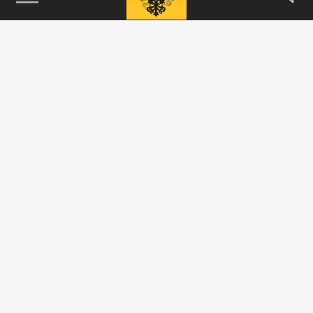
115093, г. Москва, переулок Партийный,
д.1, к.57, стр.3, эт.1, пом.I, ком.45