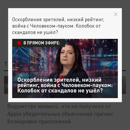
Оскорбления зрителей, низкий рейтинг,
война с Человеком-пауком: Колобок от
скандалов не ушёл?
В ПРЯМОМ ЭФИРЕ:
ТЕГ: ПРИЛОЖЕНИЕ
Навсегда? Что известно об удалении
ОБЩЕСТВО
приложений VK из App Store
25 ИЮНЯ 15:37
Ведомство заявило, что не получило от
Apple убедительных объяснений причин
блокировки приложений.