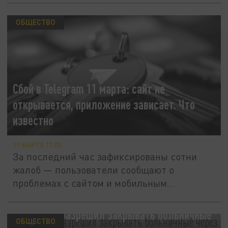
ОБЩЕСТВО
Сбой в Telegram 11 марта: сайт не
открывается, приложение зависает. Что
известно
11 МАРТА 17:05
За последний час зафиксированы сотни
жалоб — пользователи сообщают о
проблемах с сайтом и мобильным...
Минздрав разрешил закрывать больничные
ОБЩЕСТВО