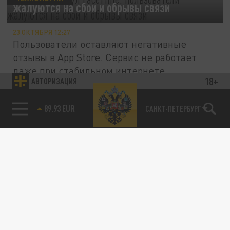
жалуются на сбои и обрывы связи
23 ОКТЯБРЯ 12:27
Пользователи оставляют негативные
отзывы в App Store. Сервис не работает
даже при стабильном интернете.
18+
АВТОРИЗАЦИЯ
89.93 EUR
САНКТ-ПЕТЕРБУРГ
ТЕХНОЛОГИИ
Более 350 вирусных приложений для
Android обманывают пользователей: как
защититься?