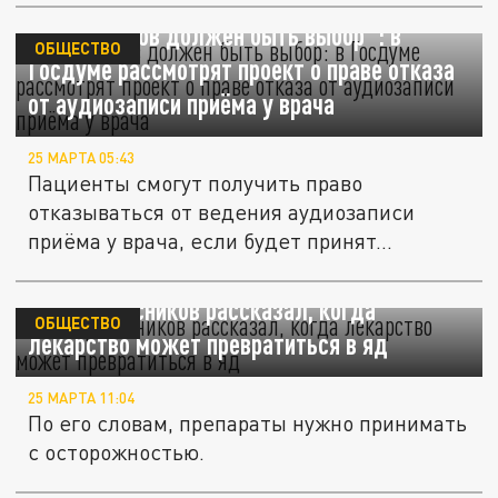
"У пациентов должен быть выбор": в
ОБЩЕСТВО
Госдуме рассмотрят проект о праве отказа
от аудиозаписи приёма у врача
25 МАРТА 05:43
Пациенты смогут получить право
отказываться от ведения аудиозаписи
приёма у врача, если будет принят...
Доктор Мясников рассказал, когда
ОБЩЕСТВО
лекарство может превратиться в яд
25 МАРТА 11:04
По его словам, препараты нужно принимать
с осторожностью.