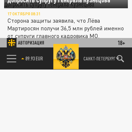
17 ОКТЯБРЯ 08:31
Сторона защиты заявила, что Лёва
Мартиросян получи 36,5 млн рублей именно
от супруги главного кадровика МО.
18+
АВТОРИЗАЦИЯ
Инвесторы вынесли миллионы из дома
ПРОИСШЕСТВИЯ
85.64 BRENT
САНКТ-ПЕТЕРБУРГ
петербургского бизнесмена. Они
утверждают, что он им должен
11 ОКТЯБРЯ 12:57
Из дома петербургского бизнесмена
вынесли всё ценное, включая договора на
продажу двух его машин без указания...
В Новороссийске предпринимателя поймали
ОБЩЕСТВО