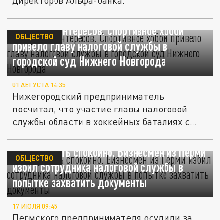
директоров Альфа-банка.
Конфликт интересов. Спортивное хобби
ОБЩЕСТВО
привело главу налоговой службы в
городской суд Нижнего Новгорода
01 АВГУСТА 14:35
Нижегородский предприниматель
посчитал, что участие главы налоговой
службы области в хоккейных баталиях с...
Хотел уснуть спокойно. Бизнесмен из Перми
ОБЩЕСТВО
избил сотрудника налоговой службы в
попытке захватить документы
17 ИЮЛЯ 09:45
Пермского предпринимателя осудили за