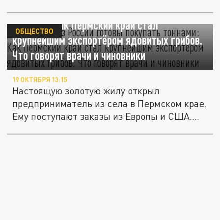
Мухоморы из России готовы покупать
тоннами: Как Пермский край стал
ОБЩЕСТВО
крупнейшим экспортёром ядовитых грибов.
Что говорят врачи и чиновники
19 ОКТЯБРЯ 13:15
Настоящую золотую жилу открыл
предприниматель из села в Пермском крае.
Ему поступают заказы из Европы и США.
С...