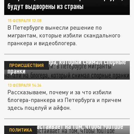
будут выдворены из страны
15 ФЕВРАЛЯ 12:08
В Петербурге вынесли решение по
мигрантам, которые избили скандального
пранкера и видеоблогера.
Избили за поцелуй: в Петербурге мигранты
напали на блогера, который снимал спорные
ПРОИСШЕСТВИЯ
пранки
13 ФЕВРАЛЯ 14:36
Рассказываем, почему и за что избили
блогера-пранкера из Петербурга и причем
здесь поцелуй и айфон.
Британия настаивает на том, чтобы YouTube
ПОЛИТИКА