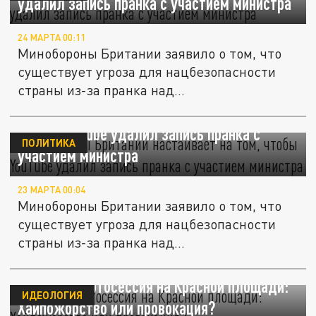
удалил запись пранка с участием министра
24 МАРТА 00:11
Минобороны Британии заявило о том, что
существует угроза для нацбезопасности
страны из-за пранка над...
Минобороны Британии настаивает на том,
чтобы YouTube удалил запись пранка с
ПОЛИТИКА
участием министра
23 МАРТА 00:04
Минобороны Британии заявило о том, что
существует угроза для нацбезопасности
страны из-за пранка над...
Похабная фотосессия на Красной площади:
ИДЕОЛОГИЯ
Хайпожорство или провокация?