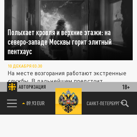
Полыхает кровля и верхние этажи: на
северо-западе Москвы горит элитный
пентхаус
10 ДЕКАБРЯ 03:30
На месте возгорания работают экстренные
службы. В дальнейшем предстоит
18+
АВТОРИЗАЦИЯ
выяснить причины возникновения пожара
в...
85.64 BRENT
САНКТ-ПЕТЕРБУРГ
Четверо погибших, в том числе двое детей:
ПРОИСШЕСТВИЯ
страшный пожар в частном доме
Саратовской области