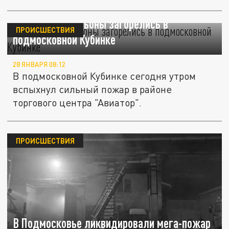
Часть...
Торговые павильоны загорелись в
ПРОИСШЕСТВИЯ
подмосковной Кубинке
28 ЯНВАРЯ 08:12
В подмосковной Кубинке сегодня утром
вспыхнул сильный пожар в районе
торгового центра "Авиатор".
ПРОИСШЕСТВИЯ
В Подмосковье ликвидировали мега-пожар