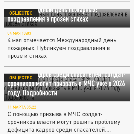
Международный день пожарных:
ОБЩЕСТВО
поздравления в прозеи стихах
04 МАЯ 10:03
4 мая отмечается Международный день
пожарных. Публикуем поздравления в
прозе и стихах
Дефицит кадров среди спасателей: солдат-
ОБЩЕСТВО
срочников могут призвать в МЧС уже в 2026
году. Подробности
11 МАРТА 05:22
С помощью призыва в МЧС солдат-
срочников власти могут решить проблему
дефицита кадров среди спасателей.