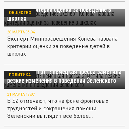
Двойка за поведение: Эксперт Конева
назвала критерии оценки за поведение в
ОБЩЕСТВО
школах
28 МАРТА 05:34
Эксперт Минпросвещения Конева назвала
критерии оценки за поведение детей в
школах
"Он уже не тот": немецкая пресса заметила
ПОЛИТИКА
резкие изменения в поведении Зеленского
21 МАРТА 19:07
В SZ отмечают, что на фоне фронтовых
трудностей и сокращения помощи
Зеленский выглядит всё более
измотанным и...