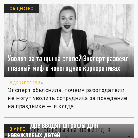
ОБЩЕСТВО
Уволят за танцы на столе? Эксперт развеял
главный миф о новогодних корпоративах
18 ДЕКАБРЯ 08:54
Эксперт объяснила, почему работодатели
не могут уволить сотрудника за поведение
на празднике — и когда...
"Спасибо" или останешься на второй год: в
Сальвадоре вводят штрафы для
В МИРЕ
невежливых детей