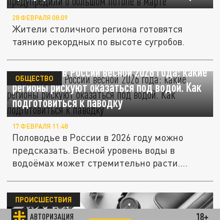
28 ФЕВРАЛЯ 08:09
Жители столичного региона готовятся
таянию рекордных по высоте сугробов.
Половодье в России весной 2026 года: какие
ОБЩЕСТВО
регионы рискуют оказаться под водой. Как
подготовиться к паводку
17 ФЕВРАЛЯ 11:48
Половодье в России в 2026 году можно
предсказать. Весной уровень воды в
водоёмах может стремительно расти....
ПРОИСШЕСТВИЯ
18+
АВТОРИЗАЦИЯ