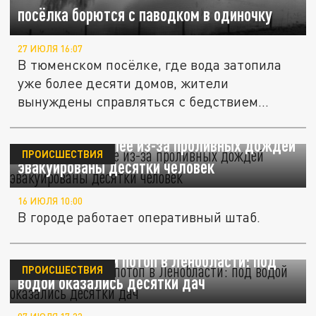
посёлка борются с паводком в одиночку
27 ИЮЛЯ 16:07
В тюменском посёлке, где вода затопила
уже более десяти домов, жители
вынуждены справляться с бедствием...
В Верхнем Уфалее из-за проливных дождей
ПРОИСШЕСТВИЯ
эвакуированы десятки человек
16 ИЮЛЯ 10:00
В городе работает оперативный штаб.
Бобры устроили потоп в Ленобласти: под
ПРОИСШЕСТВИЯ
водой оказались десятки дач