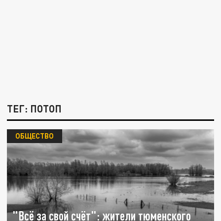
ТЕГ: ПОТОП
ОБЩЕСТВО
"Всё за свой счёт": жители тюменского