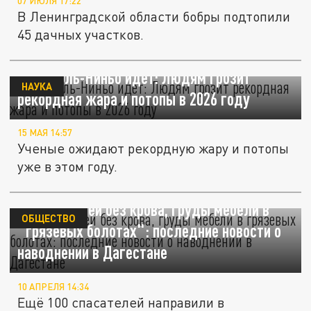
07 ИЮЛЯ 17:22
В Ленинградской области бобры подтопили
45 дачных участков.
Супер-Эль-Ниньо идет: Людям грозит
НАУКА
рекордная жара и потопы в 2026 году
15 МАЯ 14:57
Ученые ожидают рекордную жару и потопы
уже в этом году.
Тысячи семей без крова, груды мебели в
ОБЩЕСТВО
"грязевых болотах": последние новости о
наводнении в Дагестане
10 АПРЕЛЯ 14:34
Ещё 100 спасателей направили в