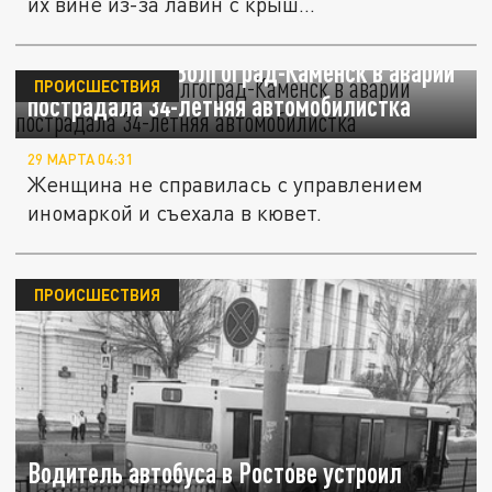
их вине из-за лавин с крыш...
На автотрассе Волгоград-Каменск в аварии
ПРОИСШЕСТВИЯ
пострадала 34-летняя автомобилистка
29 МАРТА 04:31
Женщина не справилась с управлением
иномаркой и съехала в кювет.
ПРОИСШЕСТВИЯ
Водитель автобуса в Ростове устроил