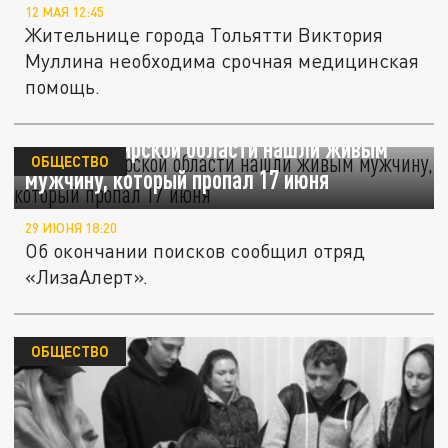
12 МАЯ 12:45
Жительнице города Тольятти Виктория
Муллина необходима срочная медицинская
помощь.
Во Владимирской области нашли живым
ОБЩЕСТВО
мужчину, который пропал 17 июня
29 ИЮНЯ 18:20
Об окончании поисков сообщил отряд
«ЛизаАлерт».
ОБЩЕСТВО