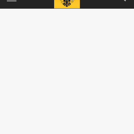
115093, г. Москва, переулок Партийный,
д.1, к.57, стр.3, эт.1, пом.I, ком.45