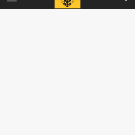
115093, г. Москва, переулок Партийный,
д.1, к.57, стр.3, эт.1, пом.I, ком.45