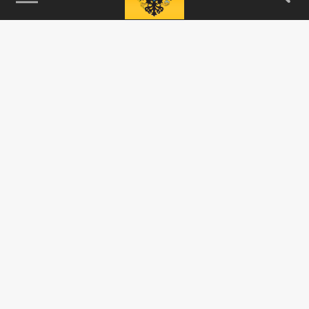
115093, г. Москва, переулок Партийный,
д.1, к.57, стр.3, эт.1, пом.I, ком.45