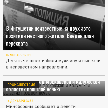
В Ингушетии неизвестные на двух авто
похитили местного жителя. Введён план
перехвата
09 ЯНВАРЯ 17:01
Десять человек избили мужчину и вывезли
в неизвестном направлении.
Где сбили БПЛА в Московской и Калужской
ПРОИСШЕСТВИЯ
областях прошлой ночью
14 ДЕКАБРЯ 06:56
Минобороны сообщает о девяти