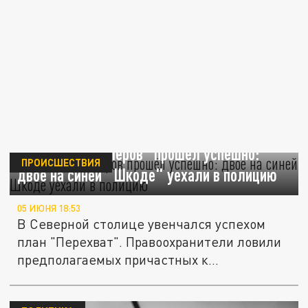
Перехват "киллеров" прошёл успешно:
ПРОИСШЕСТВИЯ
двое на синей "Шкоде" уехали в полицию
05 ИЮНЯ 18:53
В Северной столице увенчался успехом
план "Перехват". Правоохранители ловили
предполагаемых причастных к...