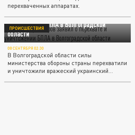
перехваченных аппаратах.
Губернатор Бочаров заявил о перехвате и
уничтожении БПЛА в Волгоградской
ПРОИСШЕСТВИЯ
области
08 СЕНТЯБРЯ 02:30
В Волгоградской области силы
министерства обороны страны перехватили
и уничтожили вражеский украинский...