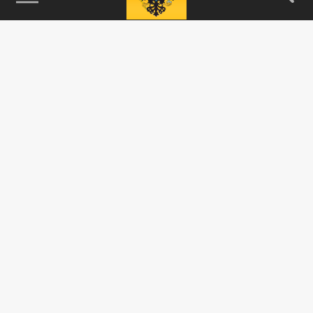
115093, г. Москва, переулок Партийный,
д.1, к.57, стр.3, эт.1, пом.I, ком.45