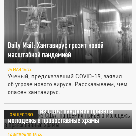
Daily Mail: Хантавирус грозит новой
масштабной пандемией
04 МАЯ 16:32
Ученый, предсказавший COVID-19, заявил
об угрозе нового вируса. Рассказываем, чем
опасен хантавирус.
Протоиерей из США: пандемия привела
ОБЩЕСТВО
молодежь в православные храмы
14 ФЕВРАЛЯ 18:46