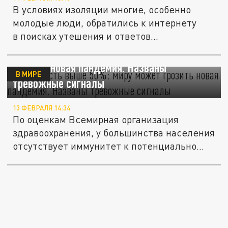
В условиях изоляции многие, особенно
молодые люди, обратились к интернету
в поисках утешения и ответов...
"Смертность выше 50%": миру может
грозить новая пандемия. Названы
В МИРЕ
тревожные сигналы
13 ФЕВРАЛЯ 14:34
По оценкам Всемирная организация
здравоохранения, у большинства населения
отсутствует иммунитет к потенциально...