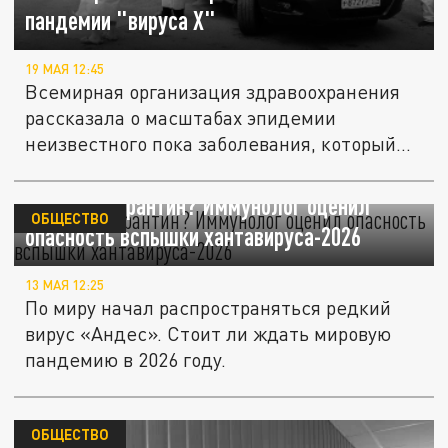
пандемии "вируса Х"
19 МАЯ 12:45
Всемирная организация здравоохранения
рассказала о масштабах эпидемии
неизвестного пока заболевания, который...
Снова на карантин? Иммунолог оценил
ОБЩЕСТВО
опасность вспышки хантавируса-2026
13 МАЯ 12:25
По миру начал распространяться редкий
вирус «Андес». Стоит ли ждать мировую
пандемию в 2026 году.
ОБЩЕСТВО