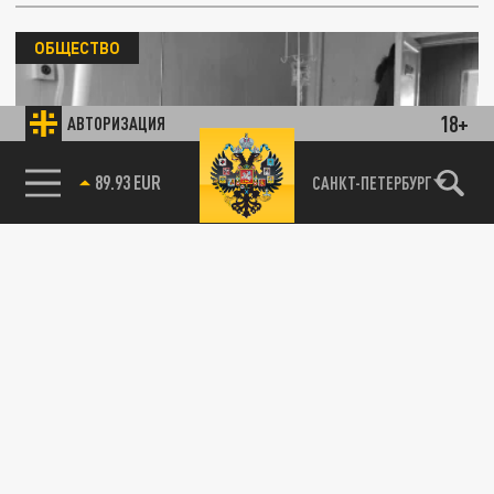
ОБЩЕСТВО
18+
АВТОРИЗАЦИЯ
85.64 BRENT
САНКТ-ПЕТЕРБУРГ
Оспа обезьян уже в России: Способен ли
новый вирус стать причиной пандемии
02 ФЕВРАЛЯ 14:22
В России выявили первый случай оспы
обезьян. В статье приводим прогнозы
экспертов и совета по профилактике.
ОБЩЕСТВО