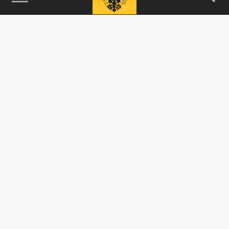
115093, г. Москва, переулок Партийный,
д.1, к.57, стр.3, эт.1, пом.I, ком.45