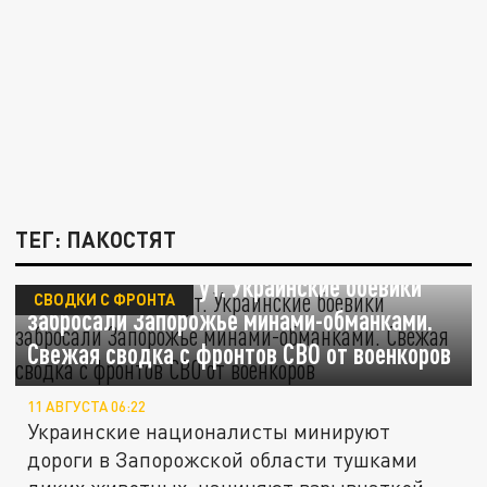
ТЕГ: ПАКОСТЯТ
Пакостят, как могут. Украинские боевики
СВОДКИ С ФРОНТА
забросали Запорожье минами-обманками.
Свежая сводка с фронтов СВО от военкоров
11 АВГУСТА 06:22
Украинские националисты минируют
дороги в Запорожской области тушками