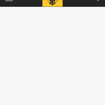
115093, г. Москва, переулок Партийный,
д.1, к.57, стр.3, эт.1, пом.I, ком.45