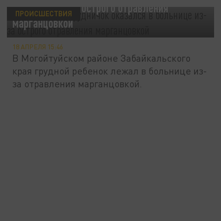
больнице из-за острого отравления
ПРОИСШЕСТВИЯ
марганцовкой
18 АПРЕЛЯ 15:46
В Могойтуйском районе Забайкальского
края грудной ребенок лежал в больнице из-
за отравления марганцовкой.