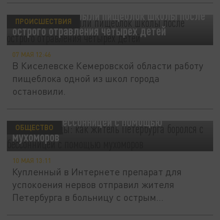
В Кузбассе закрыли пищеблок школы после
ПРОИСШЕСТВИЯ
острого отравления четырех детей
07 МАЯ 12:46
В Киселевске Кемеровской области работу
пищеблока одной из школ города
остановили.
БАДы-убийцы: как житель Петербурга
боролся с бессонницей с помощью
ОБЩЕСТВО
мухоморов
10 МАЯ 13:11
Купленный в Интернете препарат для
успокоения нервов отправил жителя
Петербурга в больницу с острым...
В Забайкалье грудничок оказался в