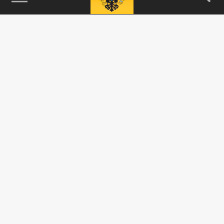
115093, г. Москва, переулок Партийный,
д.1, к.57, стр.3, эт.1, пом.I, ком.45