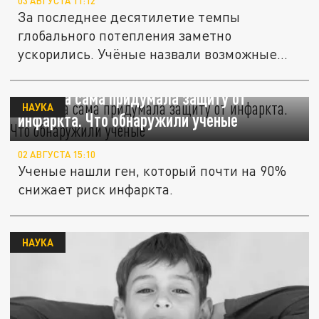
03 АВГУСТА 11:12
За последнее десятилетие темпы
глобального потепления заметно
ускорились. Учёные назвали возможные
причины.
Природа сама придумала защиту от
НАУКА
инфаркта. Что обнаружили ученые
02 АВГУСТА 15:10
Ученые нашли ген, который почти на 90%
снижает риск инфаркта.
НАУКА