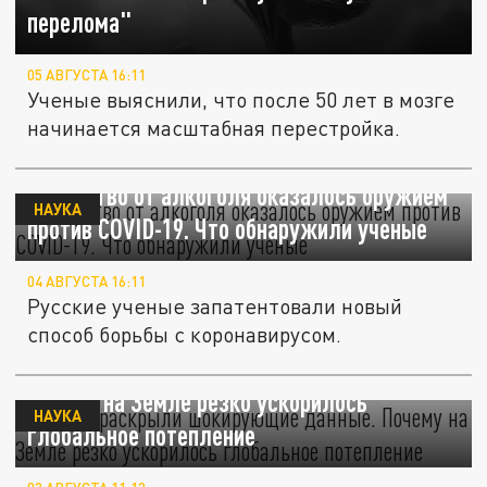
перелома"
05 АВГУСТА 16:11
Ученые выяснили, что после 50 лет в мозге
начинается масштабная перестройка.
Лекарство от алкоголя оказалось оружием
НАУКА
против COVID-19. Что обнаружили ученые
04 АВГУСТА 16:11
Русские ученые запатентовали новый
способ борьбы с коронавирусом.
Учёные раскрыли шокирующие данные.
Почему на Земле резко ускорилось
НАУКА
глобальное потепление