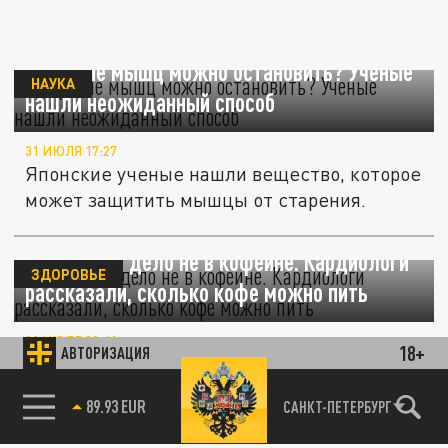
Старение мышц можно остановить? Ученые
НАУКА
нашли неожиданный способ
31 ИЮЛЯ 17:27
Японские ученые нашли вещество, которое
может защитить мышцы от старения.
Оказалось, дело не в кофеине. Кардиологи
ЗДОРОВЬЕ
рассказали, сколько кофе можно пить
29 ИЮЛЯ 20:41
18+
АВТОРИЗАЦИЯ
Кардиологи назвали безопасную норму
кофе и рассказали, как напиток влияет на
85.64 BRENT
САНКТ-ПЕТЕРБУРГ
сердце.