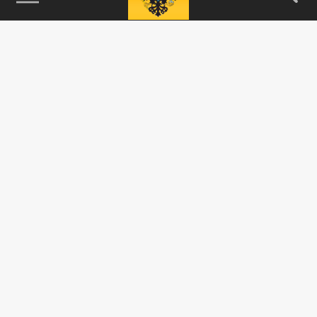
115093, г. Москва, переулок Партийный,
д.1, к.57, стр.3, эт.1, пом.I, ком.45