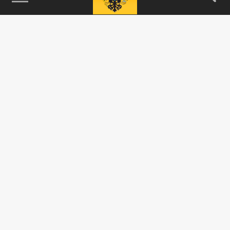
115093, г. Москва, переулок Партийный,
д.1, к.57, стр.3, эт.1, пом.I, ком.45