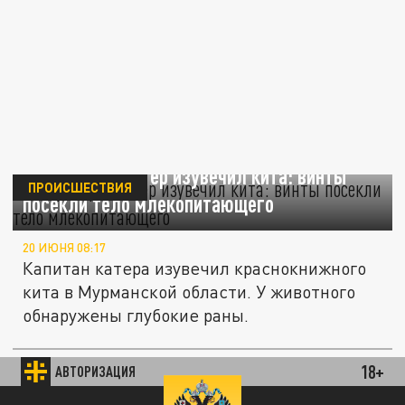
В Териберке катер изувечил кита: винты
ПРОИСШЕСТВИЯ
посекли тело млекопитающего
20 ИЮНЯ 08:17
Капитан катера изувечил краснокнижного
кита в Мурманской области. У животного
обнаружены глубокие раны.
Предатели везде. Ударные дроны вылетали
прямо из кузова фуры в Мурманской
18+
АВТОРИЗАЦИЯ
ПРОИСШЕСТВИЯ
области