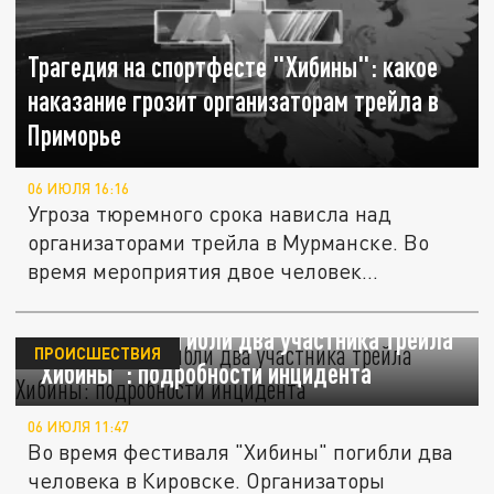
Трагедия на спортфесте "Хибины": какое
наказание грозит организаторам трейла в
Приморье
06 ИЮЛЯ 16:16
Угроза тюремного срока нависла над
организаторами трейла в Мурманске. Во
время мероприятия двое человек...
В Заполярье погибли два участника трейла
ПРОИСШЕСТВИЯ
"Хибины": подробности инцидента
06 ИЮЛЯ 11:47
Во время фестиваля "Хибины" погибли два
человека в Кировске. Организаторы