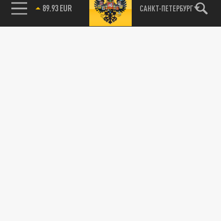
85.64 BRENT
САНКТ-ПЕТЕРБУРГ
01 ИЮНЯ 14:55
Военные эксперты всегда говорили о том,
что украинские беспилотники запускают по
русским городам с территории...
СВО
Мурманскую область атаковали дроны,
вылетавшие из грузовиков
01 ИЮНЯ 14:41