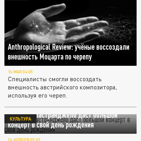
Anthropological Review: учёные воссоздали
внешность Моцарта по черепу
16 МАЯ 04:05
Специалисты смогли воссоздать
внешность австрийского композитора,
используя его череп.
Маэстро Мастранджело даст большой
КУЛЬТУРА
концерт в свой день рождения
26 НОЯБРЯ 09:03