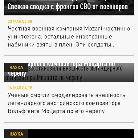
Свежая сводка с фронтов СВО от военкоров
20 МАЯ 06:00
Частная военная компания Mozart частично
уничтожена, остальные иностранные
наёмники взяты в плен. Эти солдаты...
Ученые восстановили внешность
легендарного композитора Моцарта по
НАУКА
черепу
16 МАЯ 04:18
Ученые смогли смоделировать внешность
легендарного австрийского композитора
Вольфганга Моцарта по его черепу.
НАУКА