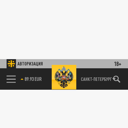
18+
АВТОРИЗАЦИЯ
89.93 EUR
САНКТ-ПЕТЕРБУРГ
85.64 BRENT
Глава американской ЧВК "Моцарт"
ПОЛИТИКА
раскритиковал политику Киева
27 ДЕКАБРЯ 18:55